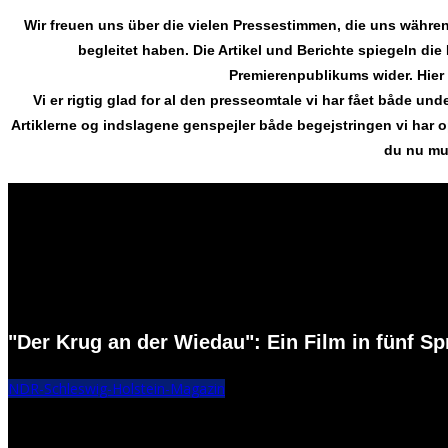
Wir freuen uns über die vielen Pressestimmen, die uns währ
begleitet haben. Die Artikel und Berichte spiegeln d
Premierenpublikums wider. Hier 
Vi er rigtig glad for al den presseomtale vi har fået både u
Artiklerne og indslagene genspejler både begejstringen vi har 
du nu mul
"Der Krug an der Wiedau": Ein Film in fünf S
NDR-Schleswig-Holstein-Magazin