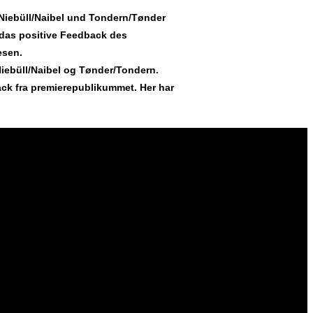
Niebüll/Naibel und Tondern/Tønder
 das positive Feedback des
esen.
 Niebüll/Naibel og Tønder/Tondern.
ack fra premierepublikummet. Her har